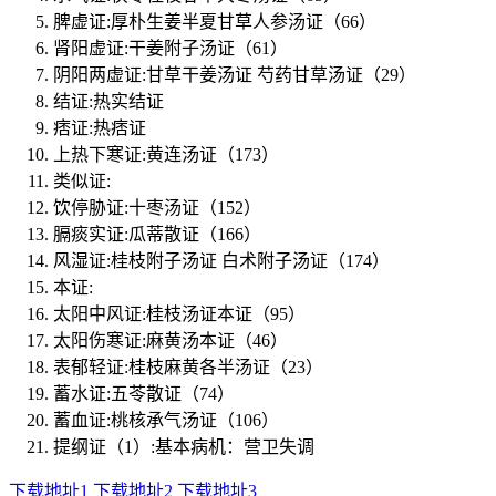
脾虚证:厚朴生姜半夏甘草人参汤证（66）
肾阳虚证:干姜附子汤证（61）
阴阳两虚证:甘草干姜汤证 芍药甘草汤证（29）
结证:热实结证
痞证:热痞证
上热下寒证:黄连汤证（173）
类似证:
饮停胁证:十枣汤证（152）
膈痰实证:瓜蒂散证（166）
风湿证:桂枝附子汤证 白术附子汤证（174）
本证:
太阳中风证:桂枝汤证本证（95）
太阳伤寒证:麻黄汤本证（46）
表郁轻证:桂枝麻黄各半汤证（23）
蓄水证:五苓散证（74）
蓄血证:桃核承气汤证（106）
提纲证（1）:基本病机：营卫失调
下载地址1
下载地址2
下载地址3