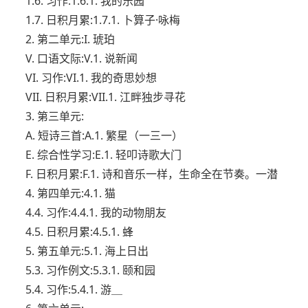
1.6. 习作:1.6.1. 我的乐园
1.7. 日积月累:1.7.1. 卜算子·咏梅
2. 第二单元:I. 琥珀
V. 口语文际:V.1. 说新闻
VI. 习作:VI.1. 我的奇思妙想
VII. 日积月累:VII.1. 江畔独步寻花
3. 第三单元:
A. 短诗三首:A.1. 繁星（一三一）
E. 综合性学习:E.1. 轻叩诗歌大门
F. 日积月累:F.1. 诗和音乐一样，生命全在节奏。一
潜
4. 第四单元:4.1. 猫
4.4. 习作:4.4.1. 我的动物朋友
4.5. 日积月累:4.5.1. 蜂
5. 第五单元:5.1. 海上日出
5.3. 习作例文:5.3.1. 颐和园
5.4. 习作:5.4.1. 游＿