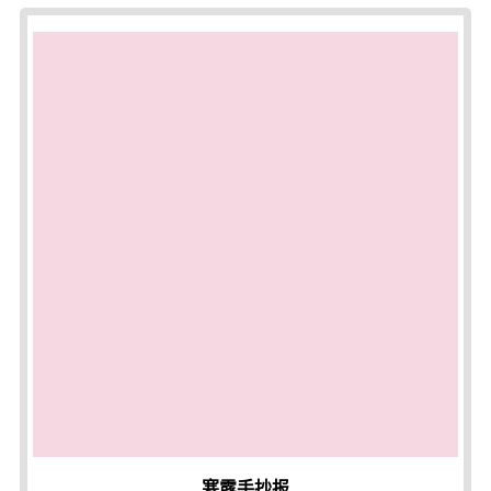
寒露手抄报