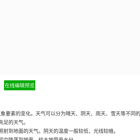
在线编辑预览
和气象要素的变化。天气可以分为晴天、阴天、雨天、雪天等不同
照充足的天气。
完全照射到地面的天气。阴天的温度一般较低，光线较暗。
云层中降落到地面，给大地带来水分。