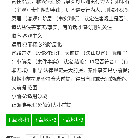
责任阶层，就该法益侵害事实可以谴责行为人；如果有
（主观）责任阻却事由，则不谴责行为人，刑法不惩罚
原理:（客观）阶层 （事实判断） 认定在客观上是否制
造法益侵害事实/事实，有的话才值得刑法关注
顺序:客观主义
运用:犯罪概念的阶层化
定罪方法三段论推理:T：大前提 （法律规定） 解释 T1
：小前提 （案件事实） 认定 结论：T1是否符合T （有
罪无罪） 推导 法律规定是大前提；案件事实是小前提；
根据小前提是否符合大前提，得出有罪或无罪的结论。
大前提:范围
小前提:适用领域
正确推导:避免颠倒大小前提
下载地址1
下载地址2
下载地址3
Tags：
打印
导图
思维
中药