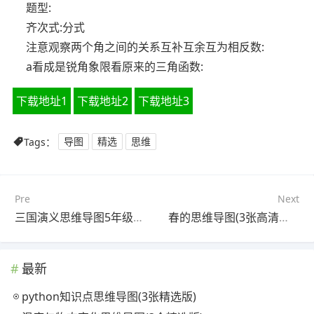
题型:
齐次式:分式
注意观察两个角之间的关系互补互余互为相反数:
a看成是锐角象限看原来的三角函数:
下载地址1
下载地址2
下载地址3
Tags：
导图
精选
思维
Pre
Next
三国演义思维导图5年级(3个附下载)
春的思维导图(3张高清晰可打印)
最新
python知识点思维导图(3张精选版)