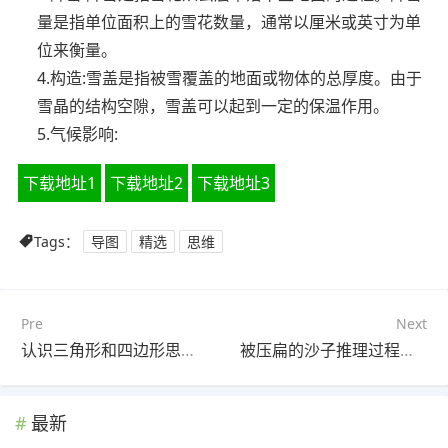
量是指单位面积上的雪花数量，通常以厘米或英寸为单
位来衡量。
4.构造:雪盖是指被雪覆盖的地面或物体的总厚度。由于
雪晶的结构空隙，雪盖可以起到一定的保温作用。
5.气候影响:
下载地址1
下载地址2
下载地址3
Tags：
导图
精选
思维
Pre
Next
认识三角形和四边形思维导图(6张值得收藏)
被压扁的沙子推理过程思维导图(4个精选版)
最新