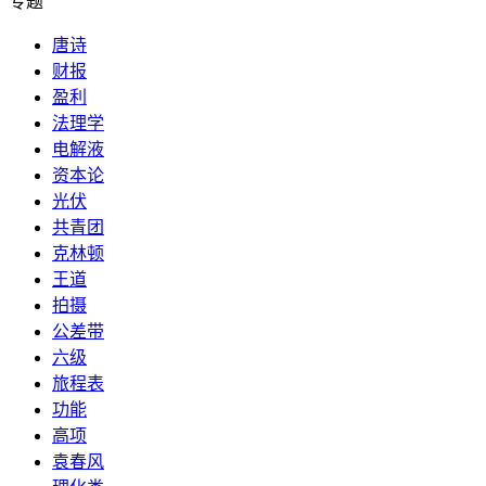
专题
唐诗
财报
盈利
法理学
电解液
资本论
光伏
共青团
克林顿
王道
拍摄
公差带
六级
旅程表
功能
高项
袁春风