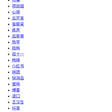
刑事
项目组
心得
云开发
省联采
练声
出库单
热学
结构
双十一
杨绛
小红书
拼团
快消品
曾鸣
博客
进口
王汉生
抖音