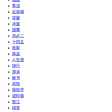
笔试
云商城
突破
冰鉴
国赛
选必二
十四五
技能
商品
人生观
排行
游泳
秘书
风险
保险学
进阶版
垫江
绿茶