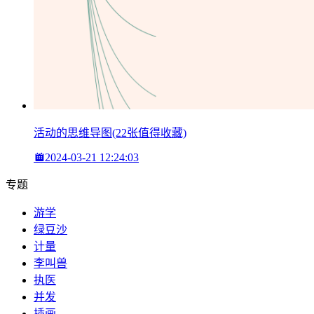
活动的思维导图(22张值得收藏)
2024-03-21 12:24:03
专题
游学
绿豆沙
计量
李叫兽
执医
并发
插画