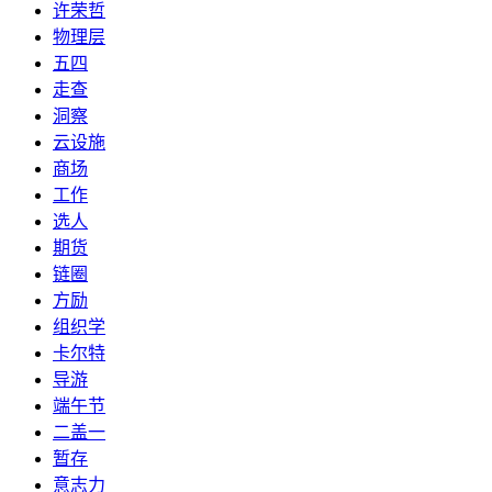
许荣哲
物理层
五四
走查
洞察
云设施
商场
工作
选人
期货
链圈
方励
组织学
卡尔特
导游
端午节
二盖一
暂存
意志力