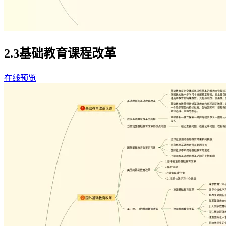
2.3基础教育课程改革
在线预览