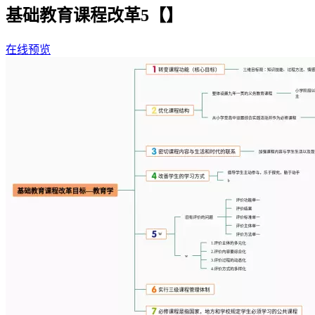
基础教育课程改革5【】
在线预览