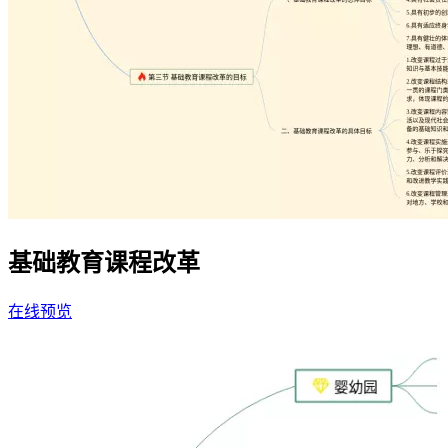
基础教育课程改革
在线预览