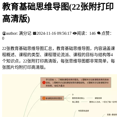
教育基础思维导图(22张附打印
高清版)
author: 满分记
2024-11-16 09:56:17
阅读：146
点赞：
0
22张教育基础思维导图汇总，教育基础思维导图，内容涵盖课
程概述、课程的类型、课程理论流派、课程的目标与结构等4
个知识点，22张附打印高清版，每张思维导图都非常简单，每
张图片均附打印高清版。