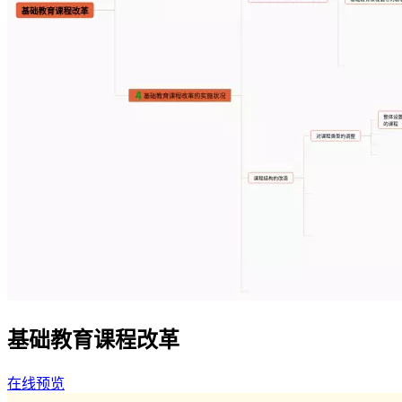
基础教育课程改革
在线预览