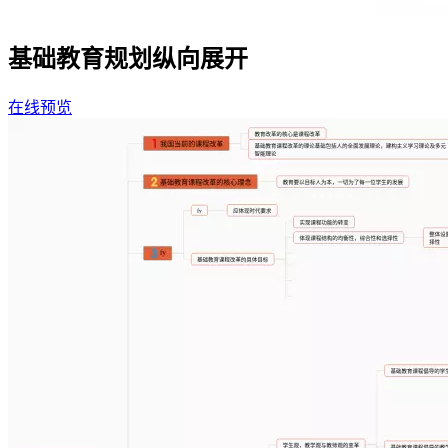
基础教育规划纵向展开
在线预览