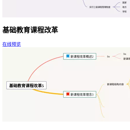
基础教育课程改革
在线预览