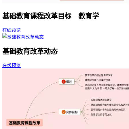
基础教育课程改革目标 —教育学
在线预览
基础教育改革动态
在线预览