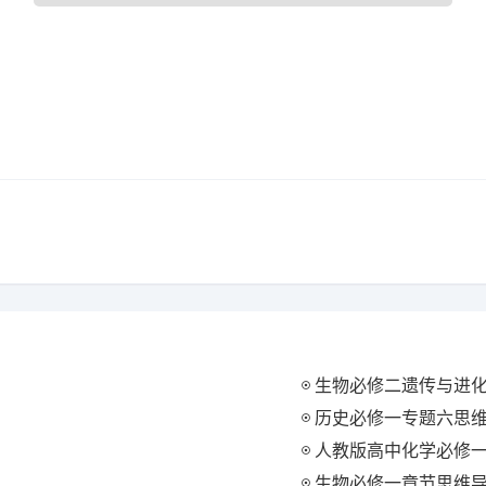
生物必修二遗传与进化思
历史必修一专题六思维
人教版高中化学必修一思
生物必修一章节思维导图