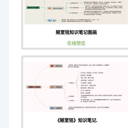
陋室铭知识笔记图画
在线预览
《陋室铭》知识笔记.