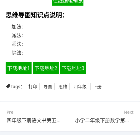
在线编辑预览
思维导图知识点说明：
加法:
减法:
乘法:
除法:
下载地址1
下载地址2
下载地址3
Tags：
打印
导图
思维
四年级
下册
Pre
Next
四年级下册语文书第五单元思维导图(4张值得收藏)
小学二年级下册数学第九单元思维导图(3个可下载)