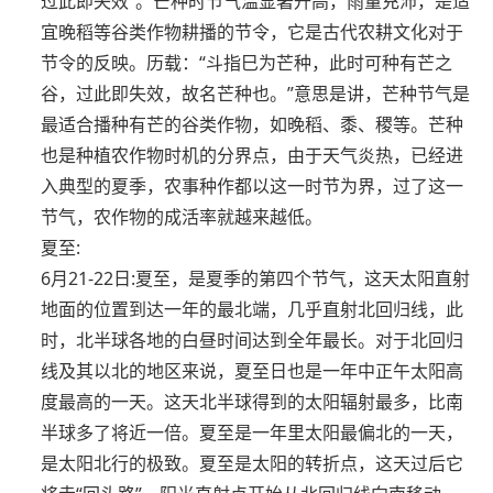
过此即失效”。芒种时节气温显著升高，雨量充沛，是适
宜晚稻等谷类作物耕播的节令，它是古代农耕文化对于
节令的反映。历载：“斗指巳为芒种，此时可种有芒之
谷，过此即失效，故名芒种也。”意思是讲，芒种节气是
最适合播种有芒的谷类作物，如晚稻、黍、稷等。芒种
也是种植农作物时机的分界点，由于天气炎热，已经进
入典型的夏季，农事种作都以这一时节为界，过了这一
节气，农作物的成活率就越来越低。
夏至:
6月21-22日:夏至，是夏季的第四个节气，这天太阳直射
地面的位置到达一年的最北端，几乎直射北回归线，此
时，北半球各地的白昼时间达到全年最长。对于北回归
线及其以北的地区来说，夏至日也是一年中正午太阳高
度最高的一天。这天北半球得到的太阳辐射最多，比南
半球多了将近一倍。夏至是一年里太阳最偏北的一天，
是太阳北行的极致。夏至是太阳的转折点，这天过后它