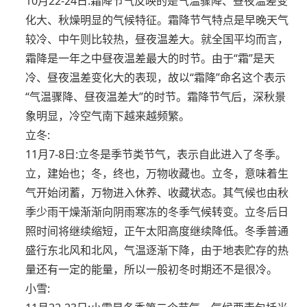
10月22-24日:霜降节气反映的是气温骤降、昼夜温差变
化大、秋燥明显的气候特征。霜降节气特点是早晚天气
较冷、中午则比较热，昼夜温差大。就全国平均而言，
霜降是一年之中昼夜温差最大的时节。由于“霜”是天
冷、昼夜温差变化大的表现，故以“霜降”命名这个表示
“气温骤降、昼夜温差大”的时节。霜降节气后，深秋景
象明显，冷空气南下越来越频繁。
立冬:
11月7-8日:立冬是季节类节气，表示自此进入了冬季。
立，建始也；冬，终也，万物收藏也。立冬，意味着生
气开始闭蓄，万物进入休养、收藏状态。其气候也由秋
季少雨干燥渐渐向阴雨寒冻的冬季气候转变。立冬后日
照时间将继续缩短，正午太阳高度继续降低。冬季普通
盛行东北风和北风，气温逐渐下降，由于地表贮存的热
量还有一定的能量，所以一般初冬时期还不是很冷。
小雪: