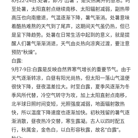
8月22-24日:处暑，即为“出暑”，是炎热离开的意思。时
至处暑，太阳直射点继续南移、太阳辐射减弱，副热带
高压也向南撤退，气温逐渐下降，暑气渐消。处暑意味
着酷热难熬的天气到了尾声，这期间天气虽仍热，但已
是呈下降趋势。处暑在日常生活中起到的意义，就是提
醒人们暑气渐渐消退，天气由炎热向凉爽过渡，要注意
预防“秋燥”。
白露:
9月7-9日:白露是反映自然界寒气增长的重要节气。由于
天气逐渐转凉，白昼有阳光尚热，但太阳一落山气温便
很快下降，昼夜温差拉大。时至白露，夏季风逐渐为冬
季风所代替，冷空气转守为攻，加上太阳直射点南移，
北半球日照时间变短，光照强度减弱，地面辐射散热
快，所以温度下降速度也逐渐加快。初秋残留的暑气逐
渐消散，昼夜热冷交替，寒生露凝。古人以四时配五
行，秋属金，金色白，以白形容秋露，故名“白露”。