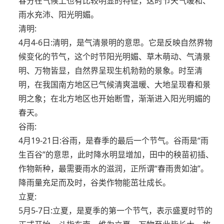
春分在气候上也有比较明显的特征，这时节天气暖和、
雨水充沛、阳光明媚。
清明:
4月4-6日:清明，是气清景明的意思。它是反映自然界物
候变化的节气，这个时节阳光明媚、草木萌动、气清景
明、万物皆显，自然界呈现生机勃勃的景象。时至清
明，在我国南方地区已气候清爽温暖、大地呈现春和景
明之象；在北方地区也开始断雪，渐渐进入阳光明媚的
春天。
谷雨:
4月19-21日:谷雨，是春季的最后一个节气。谷雨是“雨
生百谷”的意思，此时降水明显增加，田中的秧苗初插、
作物新种，最需要雨水的滋润，正所谓“春雨贵如油”。
降雨量充足而及时，谷类作物能茁壮成长。
立夏:
5月5-7日:立夏，是夏季的第一个节气，表示盛夏时节的