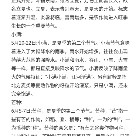
正式开始。斗指东南，维为立夏，万物至此皆长大，故
名立夏也。立夏，表示告别春天，是夏天的开始。标志
着逐渐升温、炎暑将临，雷雨增多，是农作物进入旺季
生长的一个重要节气。
小满:
5月20-22日:小满，是夏季的第二个节气。小满节气意味
着进入了大幅降水的雨季，雨水开始增多，往往会出现
持续大范围的强降水。小满和雨水、谷雨、小雪、大雪
等一样，都是直接反映降水的节气。小满反映了降雨量
大的气候特征：“小满小满，江河渐满”。另有解释是指
北方麦类等夏熟作物的籽粒开始灌浆，只是小满，还未
完全饱满。
芒种:
6月5-7日:芒种，是夏季的第三个节气。芒种，“芒”指一
些有芒的作物，如稻、黍、稷等；“种”，一为的“种”，一
为播种的“种”。芒种的含义是：“有芒之谷类作物可种，