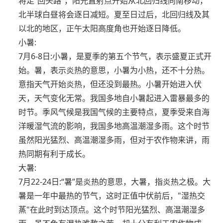
将走“回头路”，阳光直射点开始从北回归线向南移动，
北半球白昼将会逐日减短。夏至日过后，北回归线及其
以北的地区，正午太阳高度角也开始逐日降低。
小暑:
7月6-8日:小暑，是夏季的第五个节气，表示盛夏正式开
始。暑，表示炎热的意思，小暑为小热，还不十分热。
意指天气开始炎热，但还没到最热。小暑开始进入伏
天，天气变化无常。我国多地自小暑起进入雷暴最多的
时节。季风气候是我国气候的主要特点，夏季受来自海
洋暖湿气流的影响，我国多地高温潮湿多雨。这个时节
虽然阳光猛烈、高温潮湿多雨，但对于农作物来讲，雨
热同期有利于成长。
大暑:
7月22-24日:“暑”是炎热的意思，大暑，指炎热之极。大
暑是一年中最热的节气，这时正值中伏前后，"湿热交
蒸"在此时到达顶点。这个时节阳光猛烈、高温潮湿多