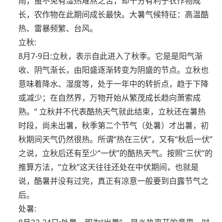
雨，虽不免有湿热难熬之苦，却十分有利于农作物成
长，农作物在此期间成长最快。大暑气候特征：高温酷
热、雷暴频繁、台风。
立秋:
8月7-9日:立秋，表示自此进入了秋季。它是是阳气渐
收、阴气渐长，由阳盛逐渐转变为阴盛的节点。立秋也
意味着降水、湿度等，处于一年中的转折点，趋于下降
或减少；在自然界，万物开始从繁茂成长趋向萧索成
熟。“ 立秋并不代表酷热天气就此结束，立秋还在暑热
时段，尚未出暑，秋季第二个节气（处暑）才出暑，初
秋期间天气仍然很热。所谓“热在三伏”，又有“秋后一伏”
之说，立秋后还有至少“一伏”的酷热天气。按照“三伏”的
推算方法，“立秋”这天往往还处在中伏期间，也就是
说，酷暑并没有过完，真正有凉意一般要到白露节气之
后。
处暑: