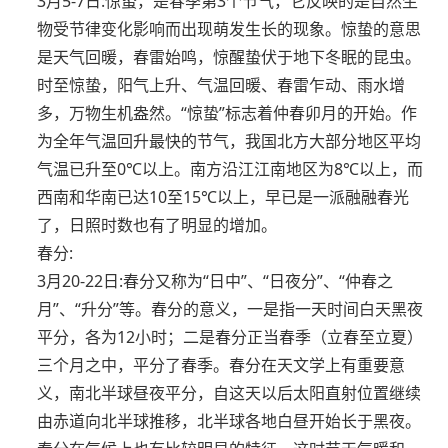
3月5-7日:惊蛰，是春季第3个节气，它反映的是自然生
物受节律变化影响而出现萌发生长的现象。惊蛰的意思
是天气回暖，春雷始鸣，惊醒蛰伏于地下冬眠的昆虫。
时至惊蛰，阳气上升、气温回暖、春雷乍动、雨水增
多，万物生机盎然。“惊蛰”标志着仲春卯月的开始。作
为全年气温回升最快的节气，我国北方大部分地区平均
气温已升至0℃以上。南方沿江江南地区为8℃以上，而
西南和华南已达10至15℃以上，早已是一派融融春光
了，日照时数也有了明显的增加。
春分:
3月20-22日:春分又称为“日中”、“日夜分”、“仲春之
月”、“升分”等。春分的意义，一是指一天时间白天黑夜
平分，各为12小时；二是春分正当春季（立春至立夏）
三个月之中，平分了春季。春分在天文学上有重要意
义，南北半球昼夜平分，自这天以后太阳直射位置继续
由赤道向北半球推移，北半球各地白昼开始长于黑夜。