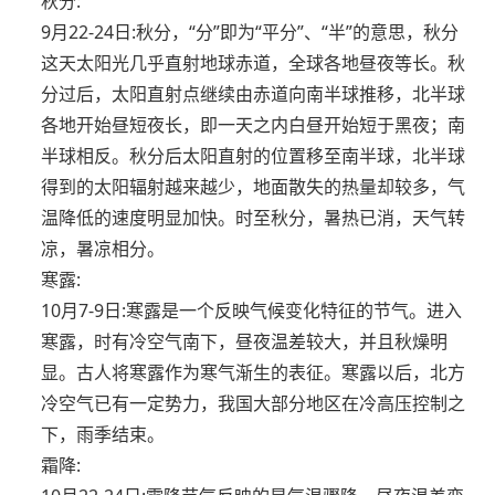
秋分:
9月22-24日:秋分，“分”即为“平分”、“半”的意思，秋分
这天太阳光几乎直射地球赤道，全球各地昼夜等长。秋
分过后，太阳直射点继续由赤道向南半球推移，北半球
各地开始昼短夜长，即一天之内白昼开始短于黑夜；南
半球相反。秋分后太阳直射的位置移至南半球，北半球
得到的太阳辐射越来越少，地面散失的热量却较多，气
温降低的速度明显加快。时至秋分，暑热已消，天气转
凉，暑凉相分。
寒露:
10月7-9日:寒露是一个反映气候变化特征的节气。进入
寒露，时有冷空气南下，昼夜温差较大，并且秋燥明
显。古人将寒露作为寒气渐生的表征。寒露以后，北方
冷空气已有一定势力，我国大部分地区在冷高压控制之
下，雨季结束。
霜降: