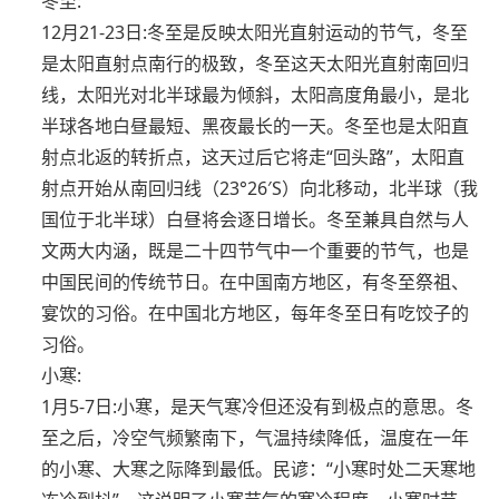
冬至:
12月21-23日:冬至是反映太阳光直射运动的节气，冬至
是太阳直射点南行的极致，冬至这天太阳光直射南回归
线，太阳光对北半球最为倾斜，太阳高度角最小，是北
半球各地白昼最短、黑夜最长的一天。冬至也是太阳直
射点北返的转折点，这天过后它将走“回头路”，太阳直
射点开始从南回归线（23°26′S）向北移动，北半球（我
国位于北半球）白昼将会逐日增长。冬至兼具自然与人
文两大内涵，既是二十四节气中一个重要的节气，也是
中国民间的传统节日。在中国南方地区，有冬至祭祖、
宴饮的习俗。在中国北方地区，每年冬至日有吃饺子的
习俗。
小寒:
1月5-7日:小寒，是天气寒冷但还没有到极点的意思。冬
至之后，冷空气频繁南下，气温持续降低，温度在一年
的小寒、大寒之际降到最低。民谚：“小寒时处二天寒地