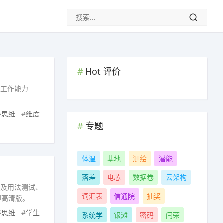
Hot 评价
、工作能力
#
思维
#
维度
专题
体温
基地
测绘
潜能
落差
电芯
数据卷
云架构
法及用法测试、
词汇表
信通院
抽奖
印高清版。
#
思维
#
学生
系统学
银滩
密码
闫荣