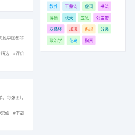
教养
王鼎钧
虚词
书法
博迪
秋天
应急
公差带
双循环
加班
系规
分类
思维导图都非
政治学
花鸟
指责
#
精选
#
评价
单，每张图片
#
思维
#
下载