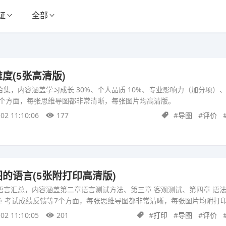
证
全部
度(5张高清版)
合集，内容涵盖学习成长 30%、个人品质 10%、专业影响力（加分项）
等5个方面，每张思维导图都非常清晰，每张图片均高清版。
02 11:10:06
177
#
导图
#
评价
的语言(5张附打印高清版)
语言汇总，内容涵盖第二章语言测试方法、第三章 客观测试、第四章 语
1章 考试成绩反馈 等7个方面，每张思维导图都非常清晰，每张图片均附打
02 11:10:05
201
#
打印
#
导图
#
评价